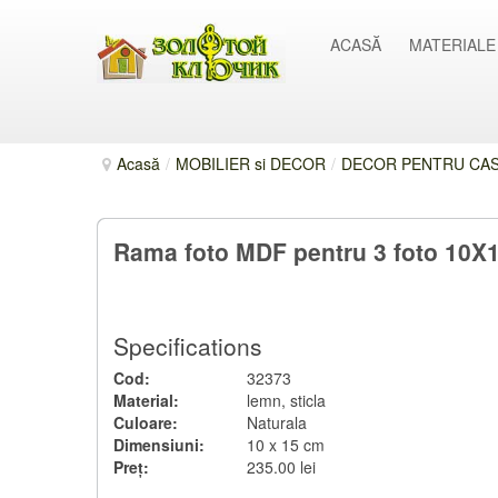
ACASĂ
MATERIALE
Acasă
/
MOBILIER si DECOR
/
DECOR PENTRU CASĂ
Rama foto MDF pentru 3 foto 10
Specifications
Cod:
32373
Material:
lemn, sticla
Culoare:
Naturala
Dimensiuni:
10 x 15 cm
Preț:
235.00 lei