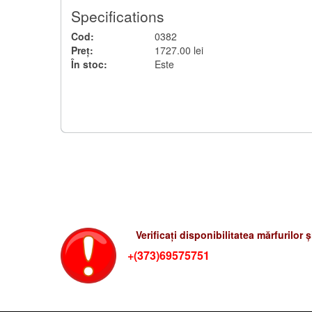
Specifications
Cod:
0382
Preț:
1727.00 lei
În stoc:
Este
Verificati preturile-rum
Verificați disponibilitatea mărfurilor 
+(373)69575751