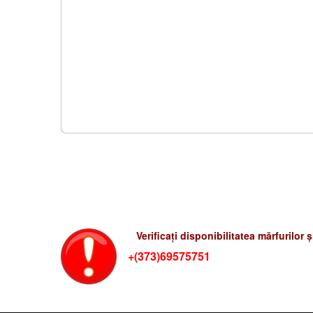
Verificati preturile-rum
Verificați disponibilitatea mărfurilor 
+(373)69575751