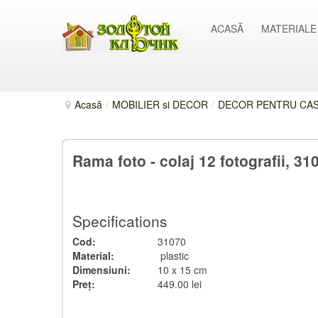
ACASĂ
MATERIALE
Acasă
/
MOBILIER si DECOR
/
DECOR PENTRU CASĂ
Rama foto - colaj 12 fotografii, 31
Specifications
Cod:
31070
Material:
plastic
Dimensiuni:
10 x 15 cm
Preț:
449.00 lei