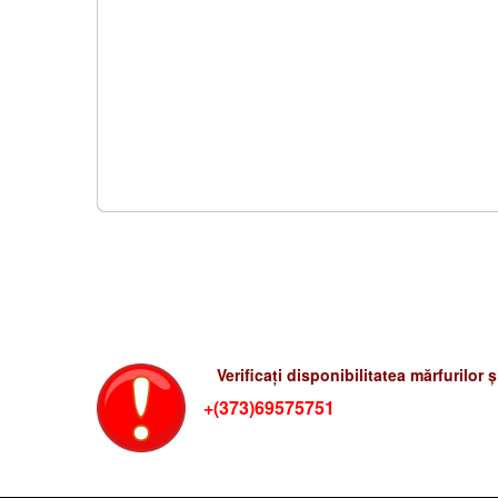
Verificati preturile-rum
Verificați disponibilitatea mărfurilor 
+(373)69575751