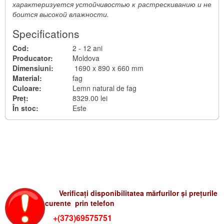
характеризуется устойчивостью к растрескиванию и не
MESE ȘI SCAUNE PENTRU TERASĂ
Hamace
боится высокой влажности.
MOBILA PLIANTĂ
Umbrele
Specifications
SALTELE PENTRU MOBILĂ DE GRĂDINĂ
Foișore
Cod:
2 - 12 ani
Producator:
Moldova
OGLINZI
Saltele și perne RATTAN
Dimensiuni:
1690 x 890 x 660 mm
Material:
fag
Saltele pentru shezlong
Culoare:
Lemn natural de fag
Preț:
8329.00 lei
Perne pentru balansoar
În stoc:
Este
Seturi pentru scaune și mese
Verificati preturile-rum
Verificați disponibilitatea mărfurilor și prețurile
curente prin telefon
+(373)69575751