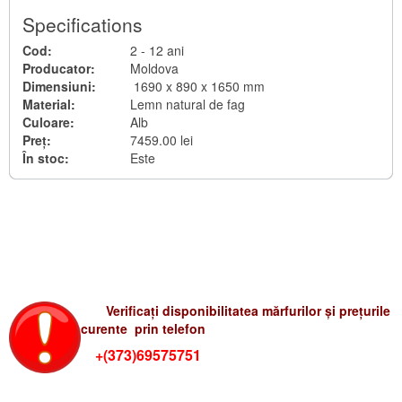
MESE ȘI SCAUNE PENTRU TERASĂ
Hamace
Specifications
MOBILA PLIANTĂ
Umbrele
Cod:
2 - 12 ani
Producator:
Moldova
SALTELE PENTRU MOBILĂ DE GRĂDINĂ
Foișore
Dimensiuni:
1690 x 890 x 1650 mm
Material:
Lemn natural de fag
OGLINZI
Saltele și perne RATTAN
Culoare:
Alb
Preț:
7459.00 lei
Saltele pentru shezlong
În stoc:
Este
Perne pentru balansoar
Seturi pentru scaune și mese
Verificati preturile-rum
Verificați disponibilitatea mărfurilor și prețurile
curente prin telefon
+(373)69575751