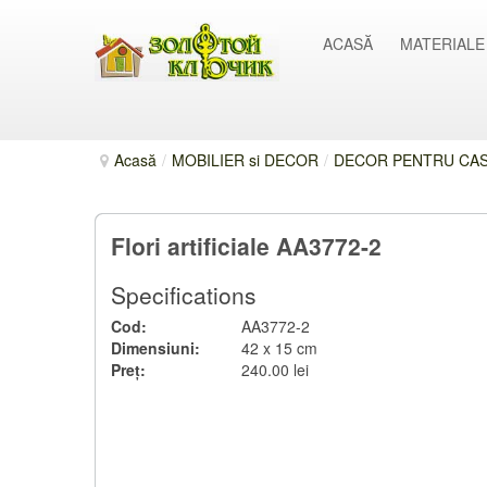
ACASĂ
MATERIALE
Acasă
/
MOBILIER si DECOR
/
DECOR PENTRU CASĂ
Flori artificiale AA3772-2
Specifications
Cod:
AA3772-2
Dimensiuni:
42 x 15 cm
Preț:
240.00 lei