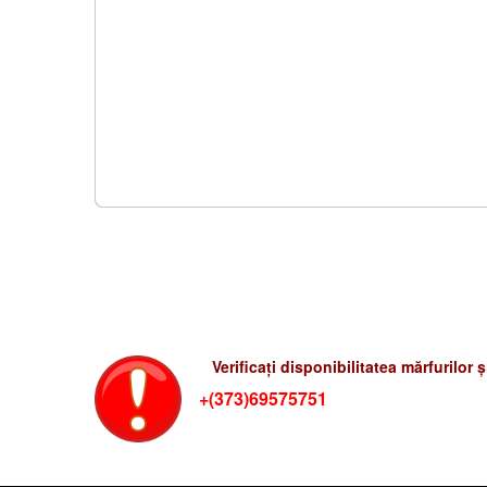
Verificati preturile-rum
Verificați disponibilitatea mărfurilor 
+(373)69575751