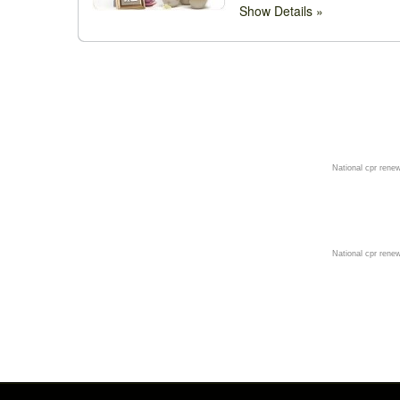
Show Details
Мы на Facebook-rus
National cpr rene
Мы на Facebook -rum
National cpr rene