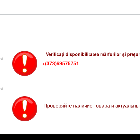
Verificati preturile-rum
Verificați disponibilitatea mărfurilor și preț
wal
+(373)69575751
Проверяйте цены
wal
Проверяйте наличие товара и актуальн