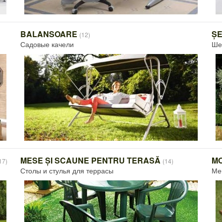
BALANSOARE
ȘE
(12)
Садовые качели
Ше
MESE ȘI SCAUNE PENTRU TERASĂ
MO
17)
(14)
Столы и стулья для террасы
Ме