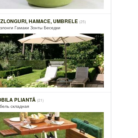
ZLONGURI, HAMACE, UMBRELE
(25)
злонги Гамаки Зонты Беседки
BILA PLIANTĂ
(21)
бель складная