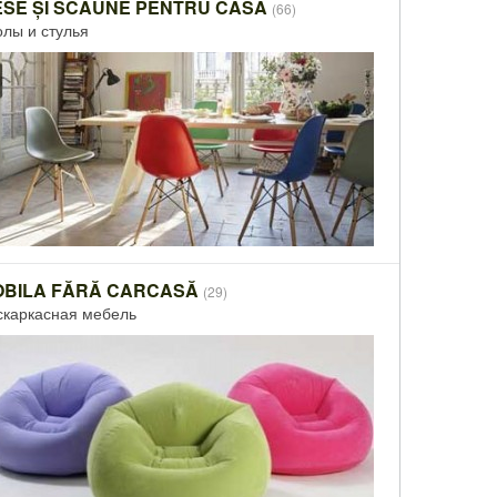
SE ȘI SCAUNE PENTRU CASĂ
(66)
олы и стулья
OBILA FĂRĂ CARCASĂ
(29)
скаркасная мебель