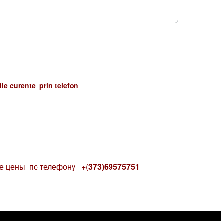
urile curente prin telefon
ые цены по телефону
+(
373)69575751