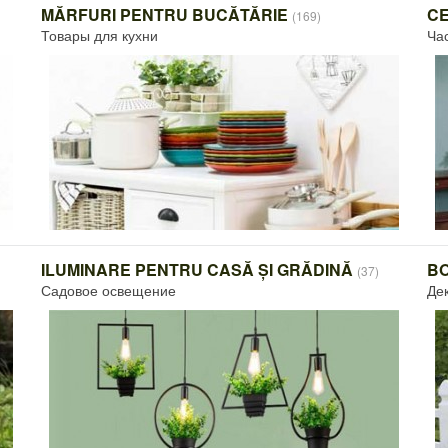
MĂRFURI PENTRU BUCĂTĂRIE
CE
(169)
Товары для кухни
Ча
ILUMINARE PENTRU CASĂ ȘI GRĂDINĂ
BO
(37)
Садовое освещение
Де