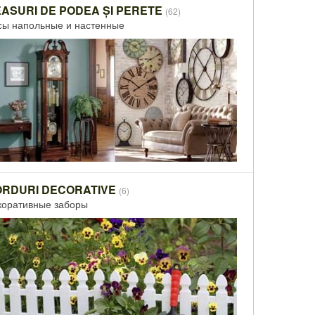
ASURI DE PODEA ȘI PERETE
(62)
сы напольные и настенные
RDURI DECORATIVE
(6)
коративные заборы