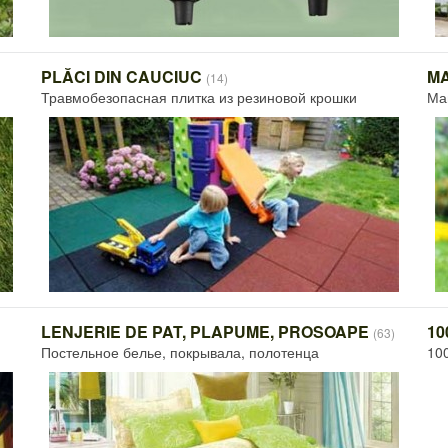
PLĂCI DIN CAUCIUC
MA
(14)
Травмобезопасная плитка из резиновой крошки
Ма
LENJERIE DE PAT, PLAPUME, PROSOAPE
10
(63)
Постельное белье, покрывала, полотенца
10