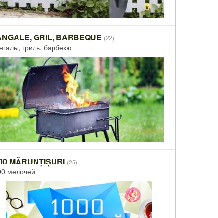
NGALE, GRIL, BARBEQUE
(22)
нгалы, гриль, барбекю
00 MĂRUNȚIȘURI
(25)
00 мелочей