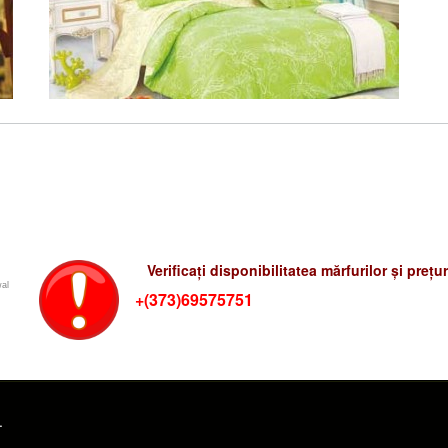
Verificati preturile-rum
Verificați disponibilitatea mărfurilor și preț
wal
+(373)69575751
.