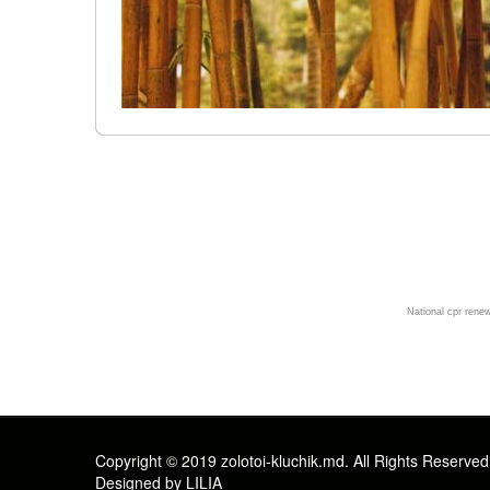
Мы на Facebook -rum
National cpr rene
Copyright © 2019 zolotoi-kluchik.md. All Rights Reserved
Designed by LILIA