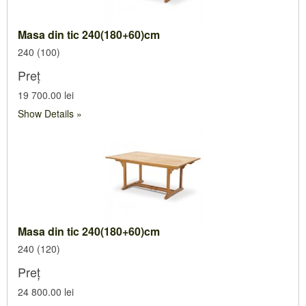
MESE ȘI SCAUNE PENTRU TERASĂ
Hamace
Masa din tic 240(180+60)cm
MOBILA PLIANTĂ
Umbrele
240 (100)
SALTELE PENTRU MOBILĂ DE GRĂDINĂ
Foișore
Preț
OGLINZI
Saltele și perne RATTAN
19 700.00 lei
Show Details
Saltele pentru shezlong
Perne pentru balansoar
Seturi pentru scaune și mese
Masa din tic 240(180+60)cm
240 (120)
Preț
24 800.00 lei