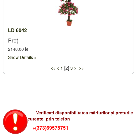
LD 6042
Preț
2140.00 lei
Show Details
<<
<
1
[
2
]
3
>
>>
Verificati preturile-rum
Verificați disponibilitatea mărfurilor și prețurile
curente prin telefon
+(373)69575751