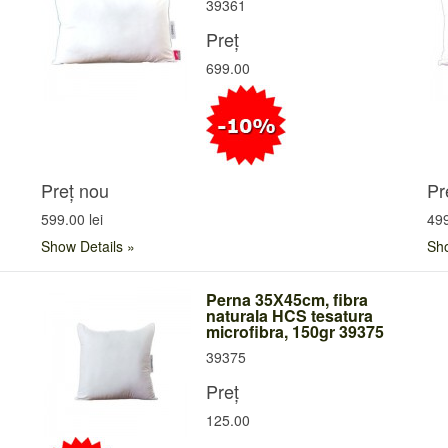
39361
Preț
699.00
Preț nou
Pr
599.00 lei
499
Show Details
Sho
Perna 35Х45cm, fibra
naturala HCS tesatura
microfibra, 150gr 39375
39375
Preț
125.00