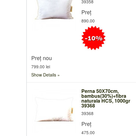
39358
Preț
890.00
Preț nou
799.00 lei
Show Details
Perna 50Х70cm,
bambus(30%)+fibra
naturala HCS, 1000gr
39368
39368
Preț
475.00