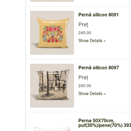
Pernă silicon 8091
Preț
245.00
Show Details
Pernă silicon 8097
Preț
245.00
Show Details
Perna 50Х70cm,
puf(30%)/pene(70%) 39