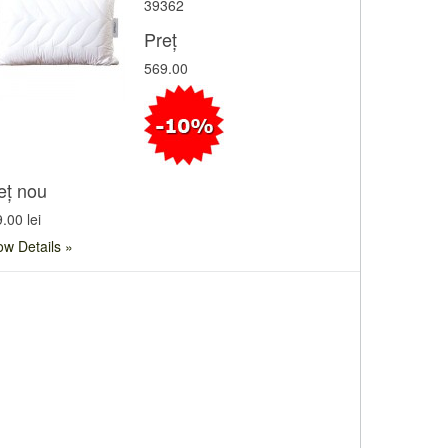
39362
Preț
569.00
eț nou
.00 lei
w Details