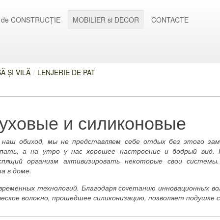
 de CONSTRUCȚIE
MOBILIER si DECOR
CONTACTE
 ȘI VILĂ
/
LENJERIE DE PAT
уховые и силиконовые
 наш обиход, мы не представляем себе отдых без этого зам
пать, а на утро у нас хорошее настроение и бодрый вид.
 спящий организм активизировать некоторые свои системы.
та в доме.
овременных технологий. Благодаря сочетанию инновационных в
ческое волокно, прошедшее силиконизацию, позволяет подушке 