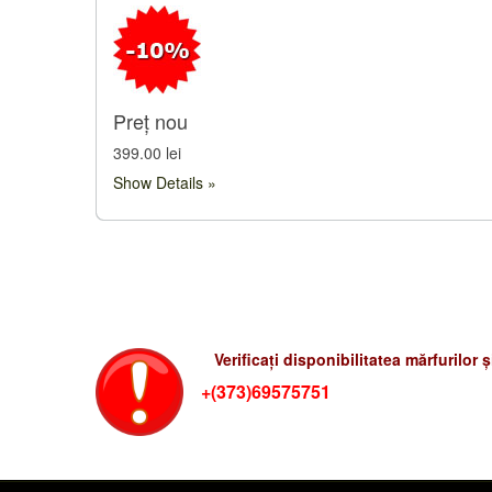
Preț nou
399.00 lei
Show Details
Verificati preturile-rum
Verificați disponibilitatea mărfurilor 
+(373)69575751