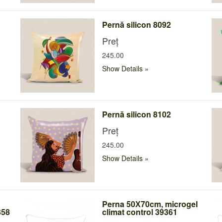
Pernă silicon 8092
Preț
245.00
Show Details
Pernă silicon 8102
Preț
245.00
Show Details
Perna 50Х70cm, microgel
358
climat control 39361